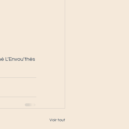
hé L’Envou’thés
Voir tout