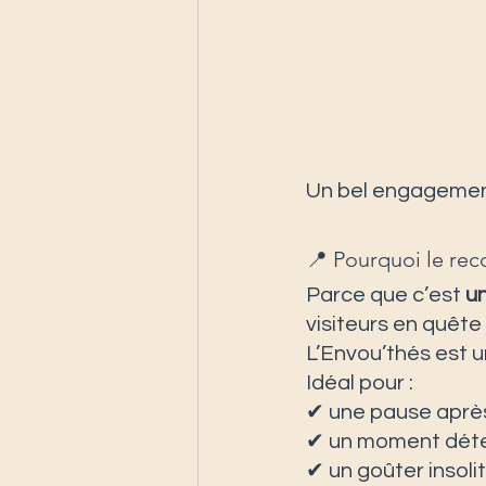
Un bel engagement
📍 Pourquoi le re
Parce que c’est 
un
visiteurs en quête
L’Envou’thés est 
Idéal pour :
✔ une pause après
✔ un moment déten
✔ un goûter insoli