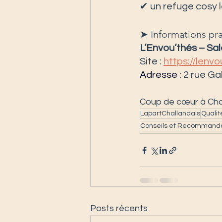
✔ un refuge cosy l
➤ Informations pr
L’Envou’thés – Sal
Site : 
https://lenvo
Adresse
 : 
2 rue Gal
Coup de cœur à Chal
LapartChallandais
Quali
Conseils et Recommanda
Posts récents