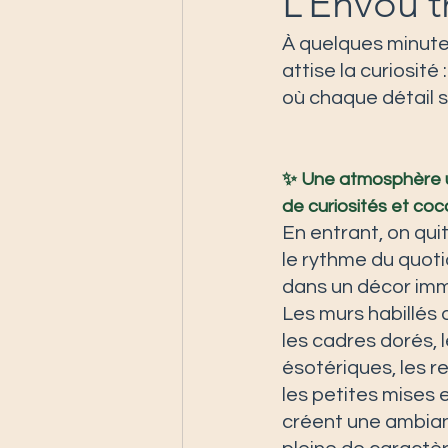
L’Envou’t
À quelques minute
attise la curiosité :
où chaque détail s
✨ Une atmosphère u
de curiosités et coc
En entrant, on qu
le rythme du quoti
dans un décor imme
Les murs habillés 
les cadres dorés, le
ésotériques, les r
les petites mises 
créent une ambia