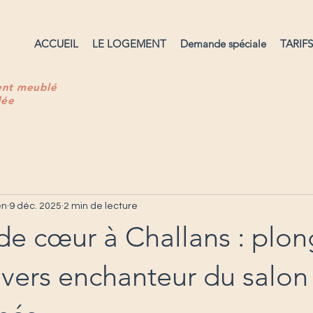
ACCUEIL
LE LOGEMENT
Demande spéciale
TARIF
ent meublé
dée
en
9 déc. 2025
2 min de lecture
de cœur à Challans : plon
ivers enchanteur du salon