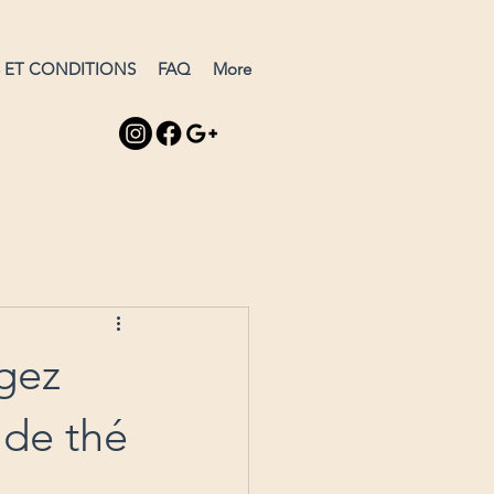
S ET CONDITIONS
FAQ
More
gez
 de thé