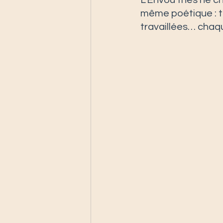
L’Envou’thés ne ch
même poétique : ta
travaillées… chaqu