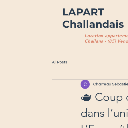
LAPART
Challandais
Location appartem
Challans - (85) Ven
All Posts
Charteau Sébasti
🫖 Coup 
dans l’un