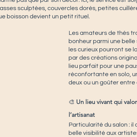
arme pas que par son décor. Ici, le service est soi
sses sculptées, couvercles dorés, petites cuillèr
e boisson devient un petit rituel.
Les amateurs de thés tro
bonheur parmi une belle s
les curieux pourront se la
par des créations original
lieu parfait pour une pau
réconfortante en solo, 
deux ou un goûter entre 
🎨 
Un lieu vivant qui valori
l’artisanat
Particularité du salon : i
belle visibilité aux artiste