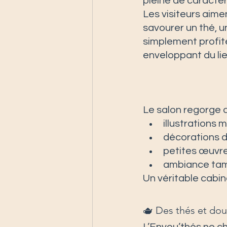
pleine de caractèr
Les visiteurs aimen
savourer un thé, 
simplement profit
enveloppant du lie
Le salon regorge d
illustrations 
décorations d
petites œuvre
ambiance tami
Un véritable cabin
🫖 Des thés et dou