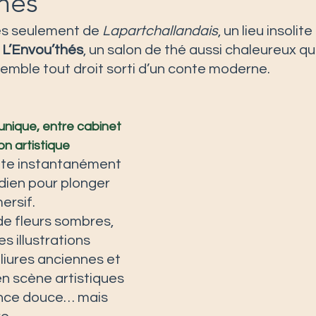
hés
s seulement de 
Lapartchallandais
, un lieu insolite
 
L’Envou’thés
, un salon de thé aussi chaleureux qu
emble tout droit sorti d’un conte moderne.
nique, entre cabinet 
on artistique
itte instantanément 
dien pour plonger 
rsif. 
de fleurs sombres, 
s illustrations 
eliures anciennes et 
en scène artistiques 
nce douce… mais 