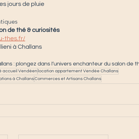
es jours de pluie
atiques
on de thé & curiosités 
u-thes.fr/
lieni à Challans
lans : plongez dans l’univers enchanteur du salon de t
té accueil Vendéen
location appartement Vendée Challans
tions à Challans
Commerces et Artisans Challans